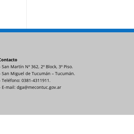
Contacto
– San Martín Nº 362, 2º Block, 3º Piso.
– San Miguel de Tucumán – Tucumán.
– Teléfono: 0381-4311911.
– E-mail: dga@mecontuc.gov.ar