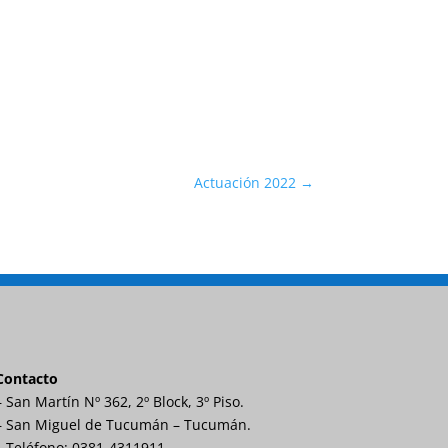
Actuación 2022
→
Contacto
– San Martín Nº 362, 2º Block, 3º Piso.
– San Miguel de Tucumán – Tucumán.
– Teléfono: 0381-4311911.