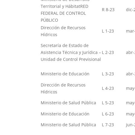
Territorial y HábitatRED
R 8-23
dic-
FEDERAL DE CONTROL
PÚBLICO
Dirección de Recursos
L 1-23
mar
Hídricos
Secretaría de Estado de
Asistencia Técnica y Jurídica –
L 2-23
abr-
Unidad de Control Previsional
Ministerio de Educación
L 3-23
abr-
Dirección de Recursos
L 4-23
may
Hídricos
Ministerio de Salud Pública
L 5-23
may
Ministerio de Educación
L 6-23
may
Ministerio de Salud Pública
L 7-23
jun-