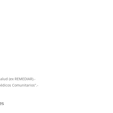
Salud (ex REMEDIAR).-
Médicos Comunitarios”.-
es