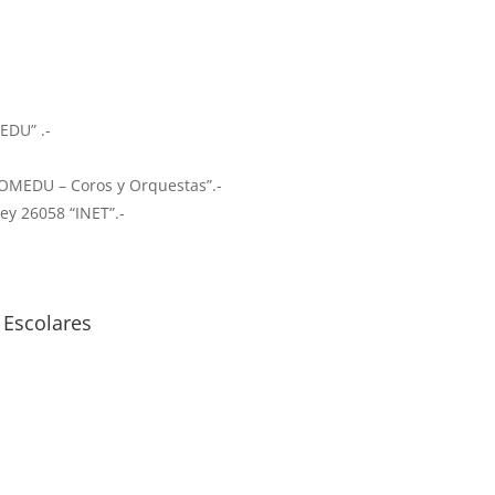
EDU” .-
ROMEDU – Coros y Orquestas”.-
ey 26058 “INET”.-
 Escolares