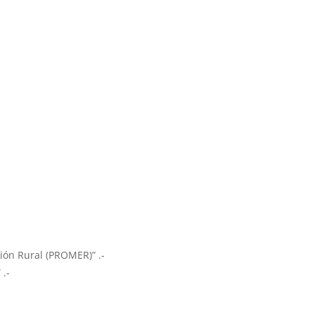
ión Rural (PROMER)” .-
 .-